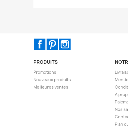
Facebook
Pinterest
Instagram
PRODUITS
NOTR
Promotions
Livrai
Nouveaux produits
Mentio
Meilleures ventes
Condit
A pro
Paieme
Nos sa
Conta
Plan d