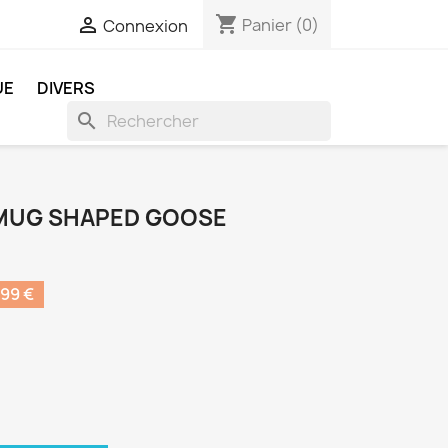
shopping_cart

Panier
(0)
Connexion
UE
DIVERS
search
 MUG SHAPED GOOSE
99 €