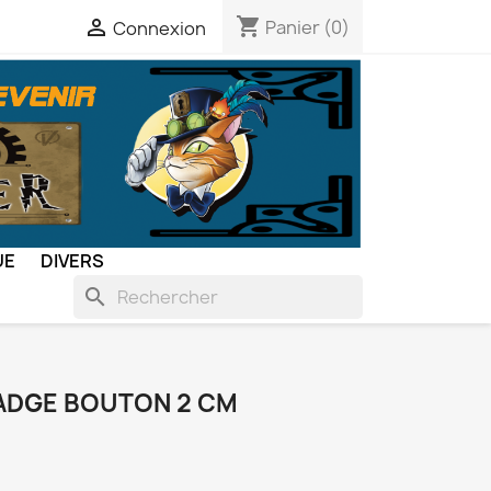
shopping_cart

Panier
(0)
Connexion
UE
DIVERS
search
ADGE BOUTON 2 CM