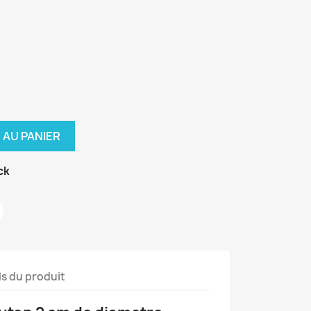
 AU PANIER
ck
ls du produit