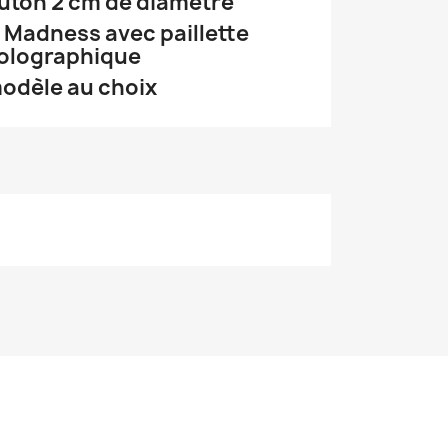
uton 2 cm de diametre
 Madness avec paillette
olographique
odèle au choix