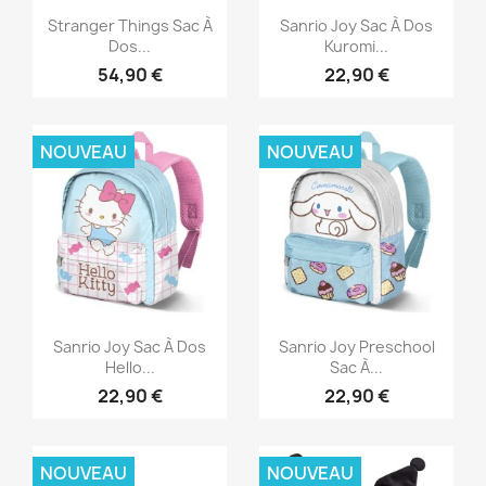
Aperçu rapide
Aperçu rapide


Stranger Things Sac À
Sanrio Joy Sac À Dos
Dos...
Kuromi...
54,90 €
22,90 €
NOUVEAU
NOUVEAU
Aperçu rapide
Aperçu rapide


Sanrio Joy Sac À Dos
Sanrio Joy Preschool
Hello...
Sac À...
22,90 €
22,90 €
NOUVEAU
NOUVEAU