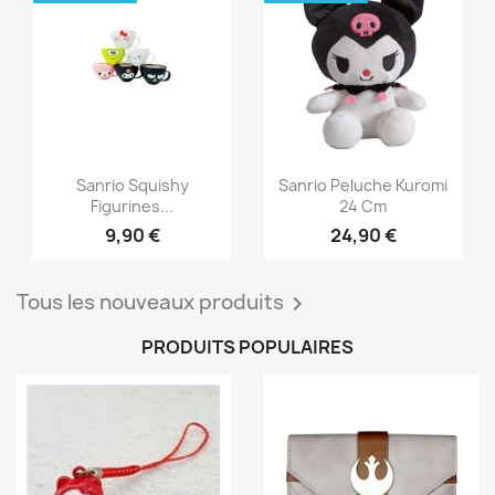
Aperçu rapide
Aperçu rapide


Sanrio Squishy
Sanrio Peluche Kuromi
Figurines...
24 Cm
9,90 €
24,90 €
Tous les nouveaux produits

PRODUITS POPULAIRES