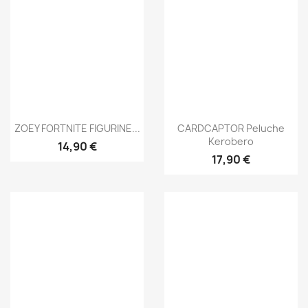
Aperçu rapide
Aperçu rapide


ZOEY FORTNITE FIGURINE...
CARDCAPTOR Peluche
Kerobero
14,90 €
17,90 €