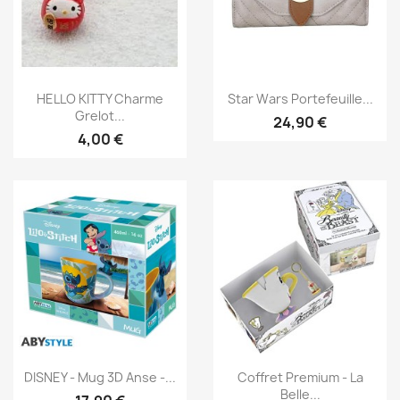
Aperçu rapide
Aperçu rapide


HELLO KITTY Charme
Star Wars Portefeuille...
Grelot...
24,90 €
4,00 €
Aperçu rapide
Aperçu rapide


DISNEY - Mug 3D Anse -...
Coffret Premium - La
Belle...