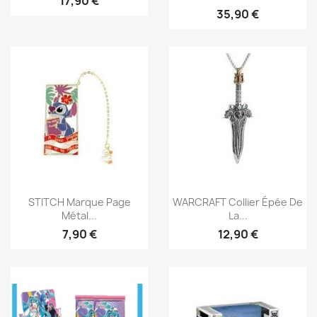
17,90 €
35,90 €
Aperçu rapide
Aperçu rapide


STITCH Marque Page
WARCRAFT Collier Épée De
Métal...
La...
7,90 €
12,90 €