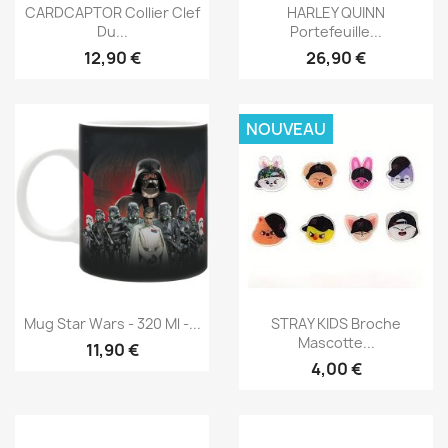
Aperçu rapide
Aperçu rapide


CARDCAPTOR Collier Clef
HARLEY QUINN
Du...
Portefeuille...
12,90 €
26,90 €
NOUVEAU
Aperçu rapide
Aperçu rapide


Mug Star Wars - 320 Ml -...
STRAY KIDS Broche
Mascotte...
11,90 €
4,00 €