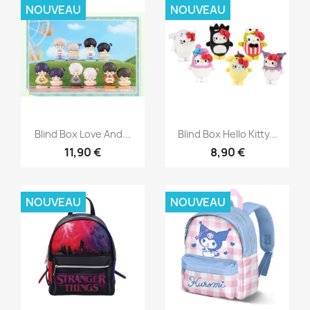
NOUVEAU
NOUVEAU
Aperçu rapide
Aperçu rapide


Blind Box Love And...
Blind Box Hello Kitty...
11,90 €
8,90 €
NOUVEAU
NOUVEAU