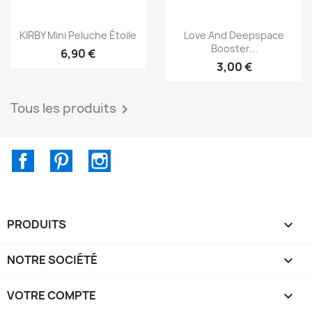
Aperçu rapide
Aperçu rapide


KIRBY Mini Peluche Étoile
Love And Deepspace
Booster...
6,90 €
3,00 €
Tous les produits

Facebook
Pinterest
Instagram
PRODUITS

NOTRE SOCIÉTÉ

VOTRE COMPTE
