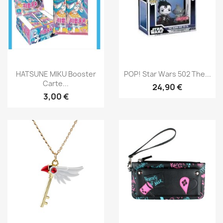
Aperçu rapide
Aperçu rapide


HATSUNE MIKU Booster
POP! Star Wars 502 The...
Carte...
24,90 €
3,00 €