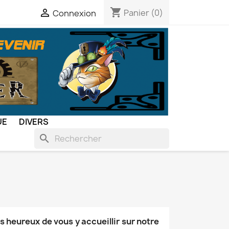
shopping_cart

Panier
(0)
Connexion
UE
DIVERS
search
s heureux de vous y accueillir sur notre