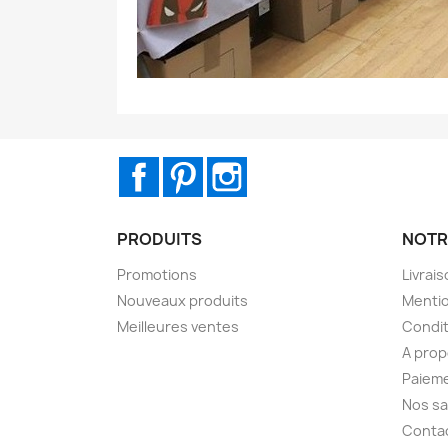
Facebook
Pinterest
Instagram
PRODUITS
NOTR
Promotions
Livrai
Nouveaux produits
Mentio
Meilleures ventes
Condit
A pro
Paieme
Nos sa
Conta