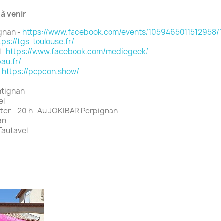
à venir
gnan -
https://www.facebook.com/events/1059465011512958
tps://tgs-toulouse.fr/
 -
https://www.facebook.com/mediegeek/
pau.fr/
-
https://popcon.show/
ntignan
el
tter - 20 h -Au JOKIBAR Perpignan
an
 Tautavel