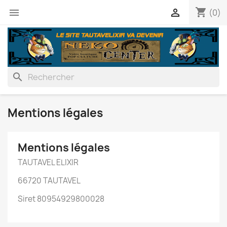
shopping_cart


(0)
search
Mentions légales
Mentions légales
TAUTAVEL ELIXIR
66720 TAUTAVEL
Siret 80954929800028