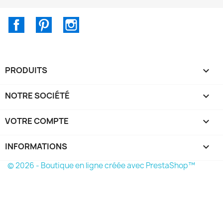
Facebook
Pinterest
Instagram
PRODUITS

NOTRE SOCIÉTÉ

VOTRE COMPTE

INFORMATIONS
keyboard_arrow_down
© 2026 - Boutique en ligne créée avec PrestaShop™