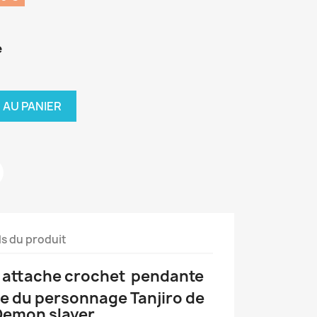
e
 AU PANIER
ls du produit
le attache crochet pendante
e du personnage Tanjiro de
Demon slayer