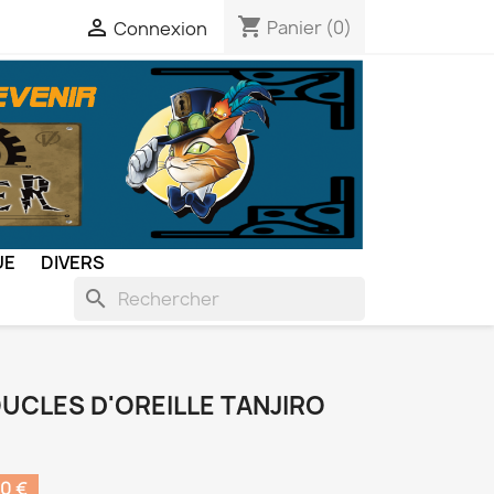
shopping_cart

Panier
(0)
Connexion
UE
DIVERS
search
UCLES D'OREILLE TANJIRO
0 €