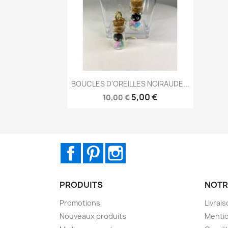
Aperçu rapide

BOUCLES D'OREILLES NOIRAUDE...
5,00 €
10,00 €
Facebook
Pinterest
Instagram
PRODUITS
NOTR
Promotions
Livrai
Nouveaux produits
Mentio