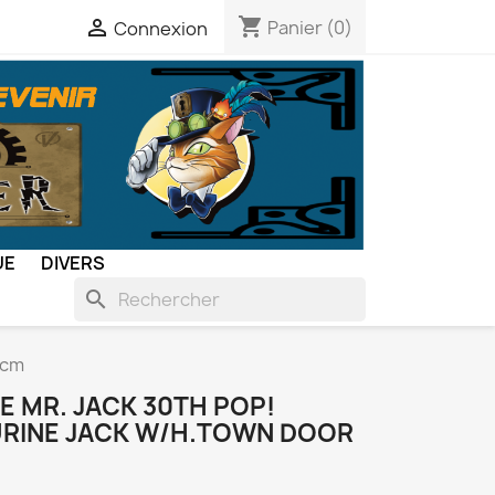
shopping_cart

Panier
(0)
Connexion
UE
DIVERS
search
 cm
E MR. JACK 30TH POP!
GURINE JACK W/H.TOWN DOOR