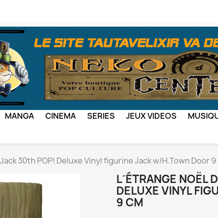
MANGA
CINEMA
SERIES
JEUX VIDEOS
MUSIQ
 Jack 30th POP! Deluxe Vinyl figurine Jack w/H.Town Door 9
L´ÉTRANGE NOËL D
DELUXE VINYL FI
9 CM