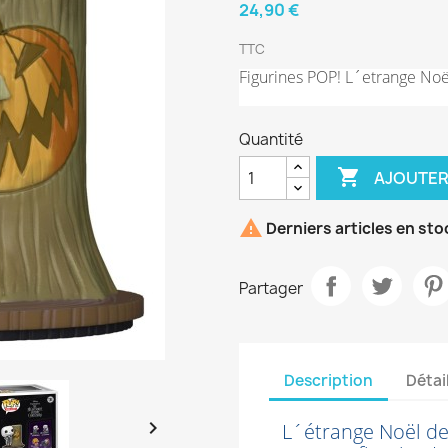
24,90 €
TTC
Figurines POP! L´etrange Noë
Quantité

AJOUTER

Derniers articles en sto
Partager
Description
Détai

L´étrange Noël de