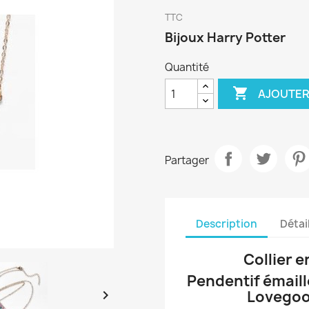
TTC
Bijoux Harry Potter
Quantité

AJOUTER
Partager
Description
Détai
Collier e
Pendentif émaill

Lovegoo