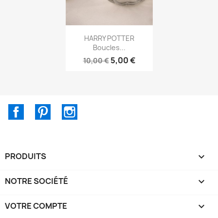
Aperçu rapide

HARRY POTTER
Boucles...
5,00 €
10,00 €
Facebook
Pinterest
Instagram
PRODUITS

NOTRE SOCIÉTÉ

VOTRE COMPTE
