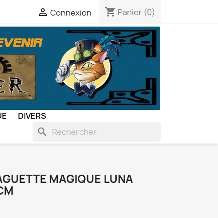
shopping_cart

Panier
(0)
Connexion
UE
DIVERS
search
AGUETTE MAGIQUE LUNA
 CM