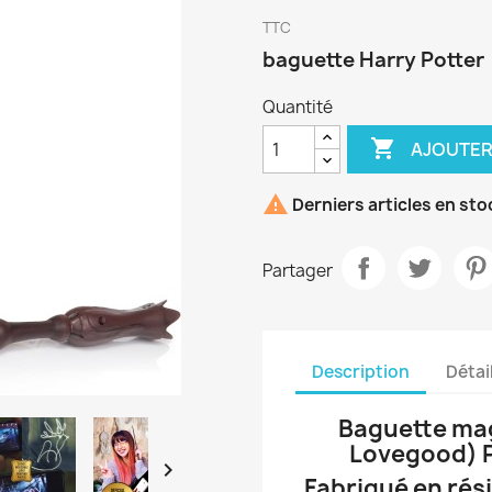
TTC
baguette Harry Potter
Quantité

AJOUTER

Derniers articles en sto
Partager
Description
Détai
Baguette mag
Lovegood) Po

Fabriqué en rési