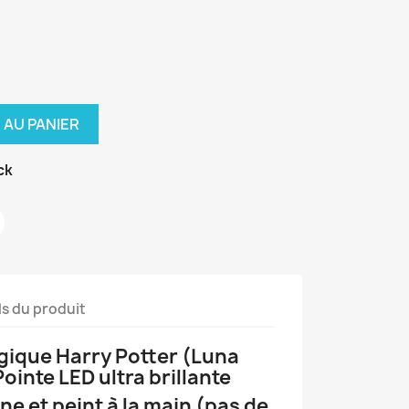
 AU PANIER
ck
ls du produit
ique Harry Potter (Luna
inte LED ultra brillante
ne et peint à la main (pas de