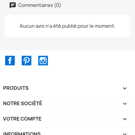
Commentaires (0)
Aucun avis n'a été publié pour le moment.
Facebook
Pinterest
Instagram
PRODUITS

NOTRE SOCIÉTÉ

VOTRE COMPTE

INFORMATIONS
keyboard_arrow_down