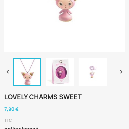


LOVELY CHARMS SWEET
7,90 €
TTC
collier kawaii