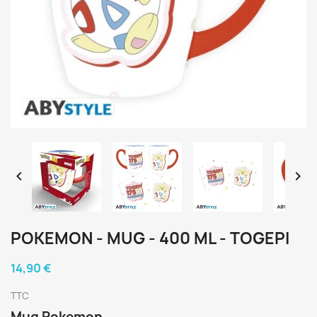


POKEMON - MUG - 400 ML - TOGEPI
14,90 €
TTC
Mug Pokemon