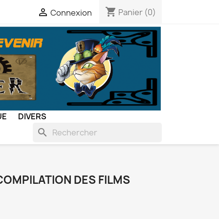
shopping_cart

Panier
(0)
Connexion
UE
DIVERS
search
 COMPILATION DES FILMS