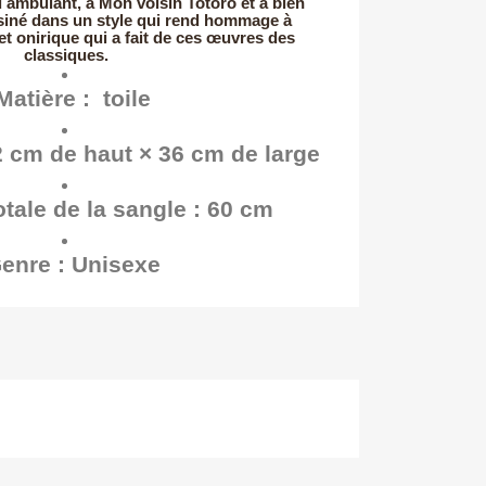
ambulant, à Mon voisin Totoro et à bien
ssiné dans un style qui rend hommage à
 et onirique qui a fait de ces œuvres des
classiques.
Matière :
toile
 cm de haut × 36 cm de large
tale de la sangle :
60 cm
enre :
Unisexe