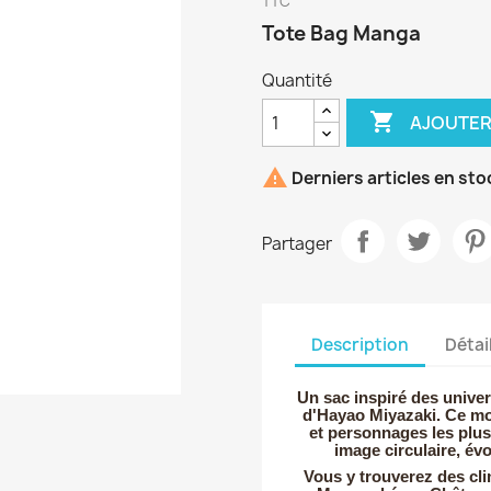
TTC
Tote Bag Manga
Quantité

AJOUTER

Derniers articles en sto
Partager
Description
Détai
Un sac inspiré des univer
d'Hayao Miyazaki. Ce mot
et personnages les plu
image circulaire, évo
Vous y trouverez des cli