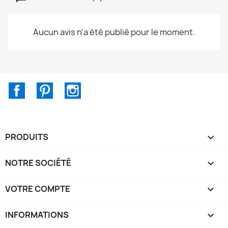
Aucun avis n'a été publié pour le moment.
Facebook
Pinterest
Instagram
PRODUITS

NOTRE SOCIÉTÉ

VOTRE COMPTE

INFORMATIONS
keyboard_arrow_down