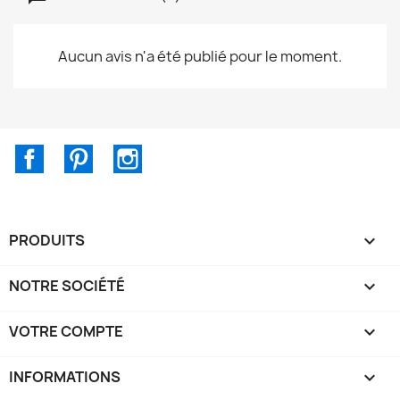
Aucun avis n'a été publié pour le moment.
Facebook
Pinterest
Instagram
PRODUITS

NOTRE SOCIÉTÉ

VOTRE COMPTE

INFORMATIONS
keyboard_arrow_down