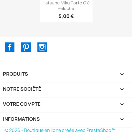
Aperçu rapide

Hatsune Miku Porte Clé
Peluche
5,00 €
Facebook
Pinterest
Instagram
PRODUITS

NOTRE SOCIÉTÉ

VOTRE COMPTE

INFORMATIONS
keyboard_arrow_down
© 2026 - Boutique en ligne créée avec PrestaShop™