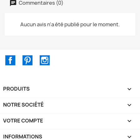
Commentaires (0)
Aucun avis n'a été publié pour le moment.
Facebook
Pinterest
Instagram
PRODUITS

NOTRE SOCIÉTÉ

VOTRE COMPTE

INFORMATIONS
keyboard_arrow_down