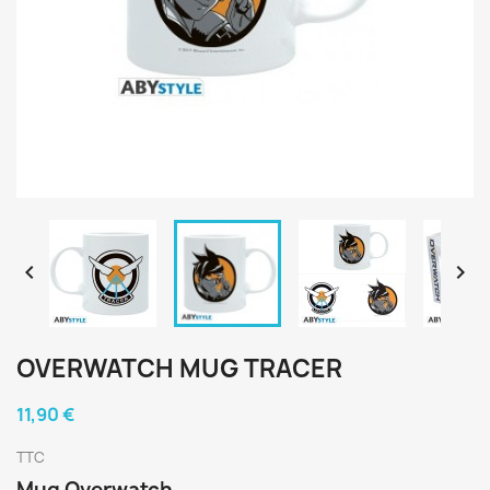


OVERWATCH MUG TRACER
11,90 €
TTC
Mug Overwatch