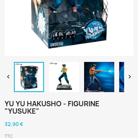


YU YU HAKUSHO - FIGURINE
"YUSUKE"
32,90 €
TTC