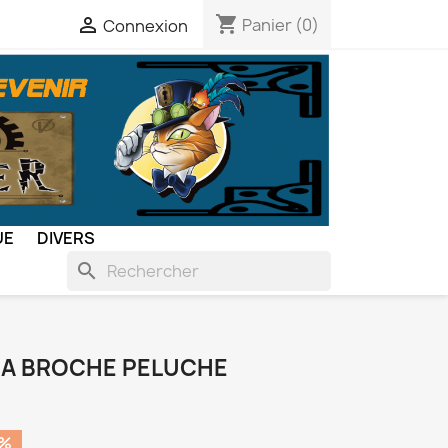
shopping_cart

Panier
(0)
Connexion
UE
DIVERS
search
IA BROCHE PELUCHE
0%