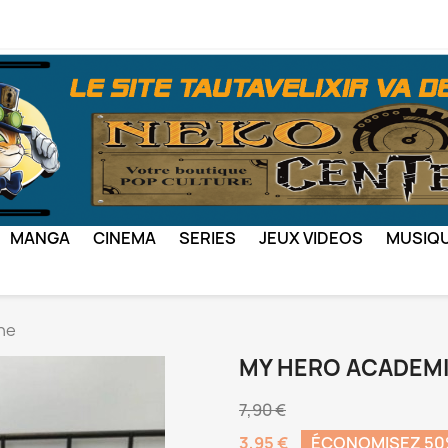
MANGA
CINEMA
SERIES
JEUX VIDEOS
MUSIQ
he
MY HERO ACADEM
7,90 €
3,95 €
ÉCONOMISEZ 5