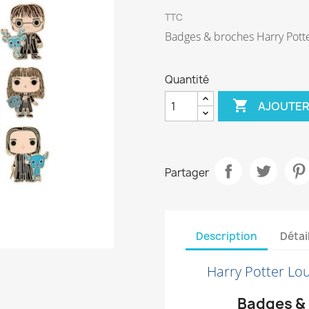
TTC
Badges & broches Harry Pott
Quantité

AJOUTER
Partager
Description
Détai
Harry Potter Lou
Badges & 