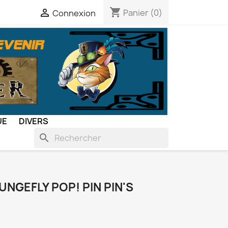
shopping_cart

Panier
(0)
Connexion
UE
DIVERS
search
NGEFLY POP! PIN PIN'S