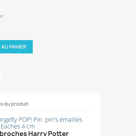
er
 AU PANIER
ls du produit
ngefly POP! Pin pin's émaillés
Eaches 4 cm
broches Harry Potter