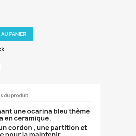
 AU PANIER
ck
ls du produit
ant une ocarina bleu thème
a en ceramique ,
un cordon , une partition et
e pour la maintenir