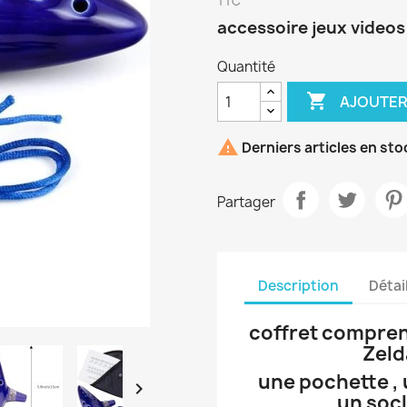
TTC
accessoire jeux videos
Quantité

AJOUTER

Derniers articles en sto
Partager
Description
Détai
coffret compren
Zeld
une pochette , 

un socl