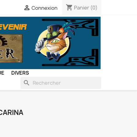
shopping_cart

Panier
(0)
Connexion
UE
DIVERS
search
CARINA